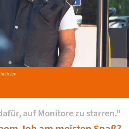
hichten
dafür, auf Monitore zu starren."
inem Job am meisten Spaß?