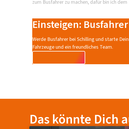
zum Busfahrer zu machen, dafür bin ich dem
Einsteigen: Busfahrer
Werde Busfahrer bei Schilling und starte Dein
Fahrzeuge und ein freundliches Team.
Alle Jobs ansehen
Das könnte Dich a