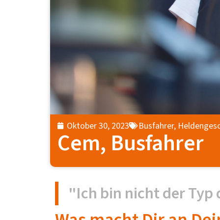
Oktober 30, 2023
Busfahrer
,
Heldengesc
Cem, Busfahrer
"Ich bin nicht der Typ 
Was macht Dir an De