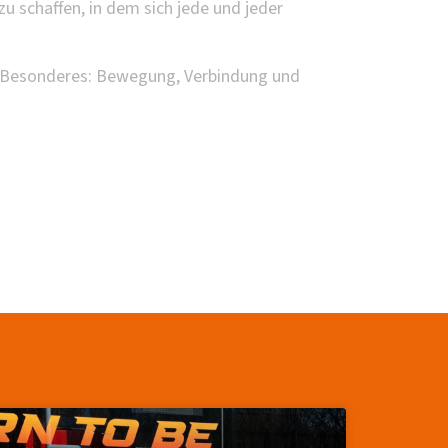
zu schaffen, in dem sich jede und jeder
 Besonderes: Bewegung, Verbindung und