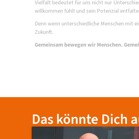
Vielfalt bedeutet für uns nicht nur Unterschi
willkommen fühlt und sein Potenzial entfalte
Denn wenn unterschiedliche Menschen mit 
Zukunft.
Gemeinsam bewegen wir Menschen. Gemein
Das könnte Dich a